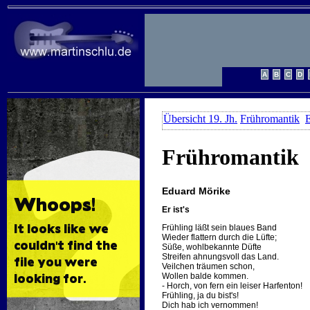
Übersicht 19. Jh.
Frühromantik
Frühromantik