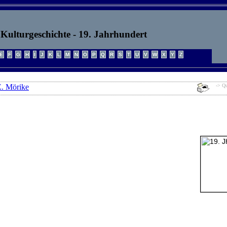
Kulturgeschichte - 19. Jahrhundert
E. Mörike
-> Qu