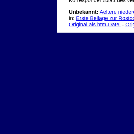
Korrespondenzblatt des ver
Unbekannt:
Aeltere nieder
in:
Erste Beilage zur Rosto
Original als htm-Datei
-
Ori