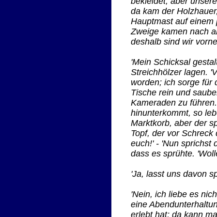
bekleidet, aber unser
da kam der Holzhauer, 
Hauptmast auf einem p
Zweige kamen nach an
deshalb sind wir vorn
'Mein Schicksal gestal
Streichhölzer lagen. '
worden; ich sorge für 
Tische rein und saube
Kameraden zu führen.
hinunterkommt, so leb
Marktkorb, aber der sp
Topf, der vor Schreck 
euch!' - 'Nun sprichst
dass es sprühte. 'Wol
'Ja, lasst uns davon s
'Nein, ich liebe es ni
eine Abendunterhaltun
erlebt hat; da kann ma