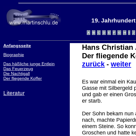
19. Jahrhundert 
Anfangsseite
Hans Christian
Der fliegende K
Biographie
zurück
-
weiter
Das häßliche junge Entlein
Das Feuerzeug
Die Nachtigall
Der fliegende Koffer
Es war einmal ein Kau
Gasse mit Silbergeld p
Literatur
und gab er einen Gros
er starb.
Der Sohn bekam nun al
nach, machte Papierdr
einem Steine. So konn
Groschen und hatte ke