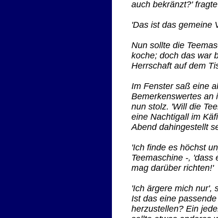
auch bekränzt?' fragt
'Das ist das gemeine V
Nun sollte die Teemasc
koche; doch das war bl
Herrschaft auf dem Ti
Im Fenster saß eine a
Bemerkenswertes an ihr
nun stolz. 'Will die T
eine Nachtigall im Käf
Abend dahingestellt se
'Ich finde es höchst 
Teemaschine -, 'dass 
mag darüber richten!'
'Ich ärgere mich nur',
Ist das eine passende
herzustellen? Ein jed