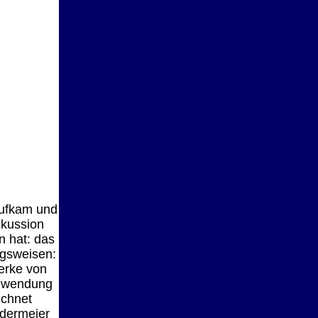
aufkam und
skussion
n hat: das
ngsweisen:
erke von
Hinwendung
ichnet
edermeier