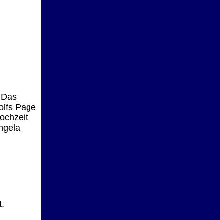
: Das
olfs Page
ochzeit
ngela
t.