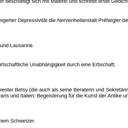
er beschäftigt sich mit Malerei und schreibt erste Gedich
gerter Depressivität die Nervenheilanstalt Préfargier be
 und Lausanne.
rtschaftliche Unabhängigkeit durch eine Erbschaft;
ter Betsy (die auch als seine Beraterin und Sekretärin t
is und Italien; Begeisterung für die Kunst der Antike u
inem Schweizer.