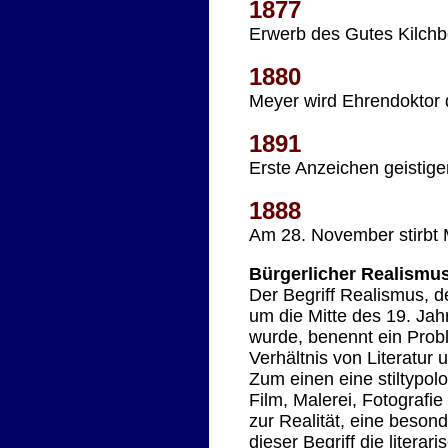
1877
Erwerb des Gutes Kilchb
1880
Meyer wird Ehrendoktor d
1891
Erste Anzeichen geistig
1888
Am 28. November stirbt M
Bürgerlicher Realismus
Der Begriff Realismus, 
um die Mitte des 19. Jah
wurde, benennt ein Proble
Verhältnis von Literatur
Zum einen eine stiltypo
Film, Malerei, Fotografi
zur Realität, eine beson
dieser Begriff die litera