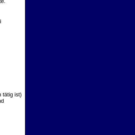
te.
i
ätig ist)
nd