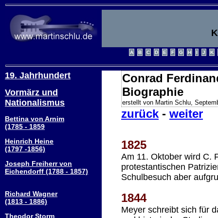
K
19. Jahrhundert
Conrad Ferdinand
Biographie
Vormärz und
Nationalismus
erstellt von Martin Schlu, Septem
zurück
-
weiter
Bettina von Arnim
(1785 - 1859
Heinrich Heine
1825
(1797 -1856)
Am 11. Oktober wird C. 
Joseph Freiherr von
protestantischen Patriz
Eichendorff (1788 - 1857)
Schulbesuch aber aufgru
Richard Wagner
1844
(1813 - 1886)
Meyer schreibt sich für d
Theodor Storm