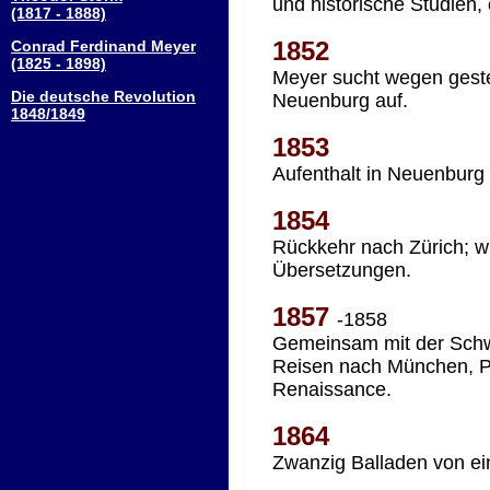
und historische Studien, 
(1817 - 1888)
1852
Conrad Ferdinand Meyer
(1825 - 1898)
Meyer sucht wegen gestei
Die deutsche Revolution
Neuenburg auf.
1848/1849
1853
Aufenthalt in Neuenburg
1854
Rückkehr nach Zürich; wi
Übersetzungen.
1857
-1858
Gemeinsam mit der Schwes
Reisen nach München, Par
Renaissance.
1864
Zwanzig Balladen von e