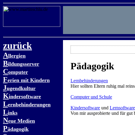
zurück
A
llergien
B
Pädagogik
ildungsserver
C
omputer
F
erien mit Kindern
Lernbehinderungen
Hier sollten Eltern ruhig mal rein
J
ugendkultur
K
indersoftware
Computer und Schule
L
ernbehinderungen
Kindersoftware
und
Lernsoftware
L
inks
Von mir ausprobierte und für gut
N
eue Medien
P
ädagogik