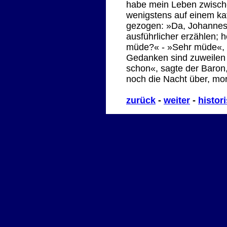
habe mein Leben zwische
wenigstens auf einem kat
gezogen: »Da, Johannes,
ausführlicher erzählen; 
müde?« - »Sehr müde«, v
Gedanken sind zuweilen so
schon«, sagte der Baron,
noch die Nacht über, m
zurück
-
weiter
-
histor