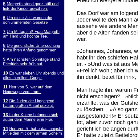
Friedrich Mergel entflohe
5
Margreth stand ganz still und
ließ die Kinder gewähren.
Das Dorf war am folgend
6
Um diese Zeit wurden die
Jeder wollte den Mann a
schlummernden Gesetze
aussehe wie andere Mens
7
Um Mittag saß Frau Margreth
aber die Alten fanden se
am Herd und kochte Tee.
war.
8
Die gerichtliche Untersuchung
hatte ihren Anfang genommen,
»Johannes, Johannes, wa
habt ihr den schiefen Ha
9
Am nächsten Sonntage stand
er. - »Und was ist aus 
Friedrich sehr früh auf,
»Freilich wohl; aber ich
10
Es war sieben Uhr abends und
ihn denkt, betet für ihn«
alles in vollem Gange;
11
Herr von S. war auf dem
Man fragte ihn, warum F
Heimwege verstimmt,
nicht erschlagen? - »Ni
12
Die Juden der Umgegend
erzählte, was der Gutshe
hatten großen Anteil gezeigt.
zu löschen. - »Also gan
13
In der Küche befanden sich
ausgestanden!« Er seufz
außer dem Manne eine Frau
tot, aber zuvor noch gan
gerichtlich belangen dur
14
Herr von S. hatte das innigste
Mitleiden mit dem armen Schelm
Er hatte zuletzt Bettel