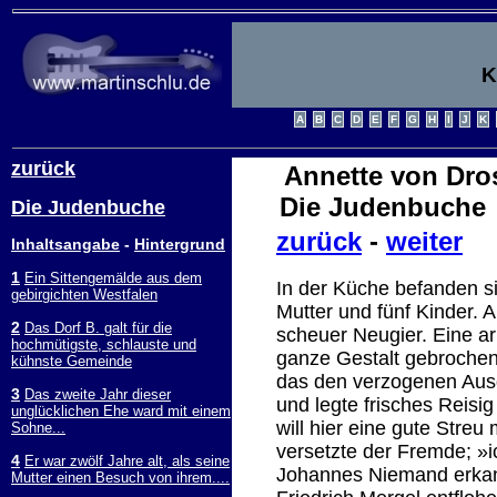
K
zurück
Annette von Dro
Die Judenbuche
Die Judenbuche
zurück
-
weiter
Inhaltsangabe
-
Hintergrund
1
Ein Sittengemälde aus dem
In der Küche befanden si
gebirgichten Westfalen
Mutter und fünf Kinder. 
2
Das Dorf B. galt für die
scheuer Neugier. Eine a
hochmütigste, schlauste und
ganze Gestalt gebrochen
kühnste Gemeinde
das den verzogenen Ausd
3
Das zweite Jahr dieser
und legte frisches Reisig
unglücklichen Ehe ward mit einem
will hier eine gute Stre
Sohne...
versetzte der Fremde; »i
4
Er war zwölf Jahre alt, als seine
Johannes Niemand erkannt
Mutter einen Besuch von ihrem....