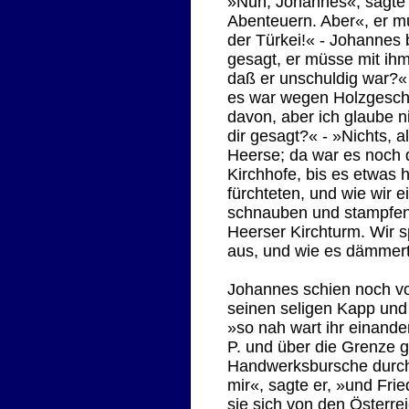
»Nun, Johannes«, sagte d
Abenteuern. Aber«, er mu
der Türkei!« - Johannes
gesagt, er müsse mit ih
daß er unschuldig war?« 
es war wegen Holzgeschic
davon, aber ich glaube ni
dir gesagt?« - »Nichts, a
Heerse; da war es noch 
Kirchhofe, bis es etwas 
fürchteten, und wie wir 
schnauben und stampfen 
Heerser Kirchturm. Wir s
aus, und wie es dämmert
Johannes schien noch vo
seinen seligen Kapp und
»so nah wart ihr einander
P. und über die Grenze 
Handwerksbursche durchg
mir«, sagte er, »und Fri
sie sich von den Österre