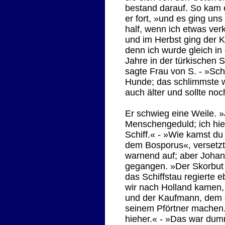
bestand darauf. So kam e
er fort, »und es ging uns
half, wenn ich etwas ver
und im Herbst ging der K
denn ich wurde gleich i
Jahre in der türkischen 
sagte Frau von S. - »Sch
Hunde; das schlimmste wa
auch älter und sollte no
Er schwieg eine Weile. 
Menschengeduld; ich hiel
Schiff.« - »Wie kamst du
dem Bosporus«, versetzt
warnend auf; aber Johann
gegangen. »Der Skorbut r
das Schiffstau regierte e
wir nach Holland kamen, 
und der Kaufmann, dem da
seinem Pförtner machen. A
hieher.« - »Das war dumm