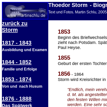
Thoedor Storm
- Biog
Text und Fotos. Martin Schlu, 200
zurück zu
Storm
1853
Beginn des Briefwechsel
1817 - 1843
zieht nach Potsdam. Späte
Paul Heyse.
Ausbildung und Examen
1855
1844 - 1852
Geburt der ersten Tochte
Familie und Erfolge
1856
- 1864
1853 - 1874
Storm wird Kreisrichter in
Von und nach Husum
"Endlich, mein vereh
d. M. als angestellte
1876 - 1888
den festen Willen mi
werden. Eine sehr s
Das Spätwerk