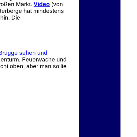
roßen Markt.
Video
(von
e Herberge hat mindestens
hin. Die
Brügge sehen und
ckenturm, Feuerwache und
icht oben, aber man sollte