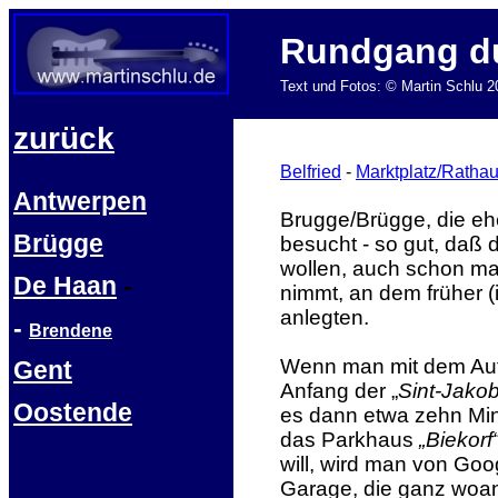
Rundgang d
Text und Fotos: © Martin Schlu 2
zurück
Belfried
-
Marktplatz/Ratha
-
Antwerpen
Brugge/Brügge, die ehe
Brügge
besucht - so gut, daß
wollen, auch schon ma
De Haan
-
nimmt, an dem früher (
anlegten.
-
Brendene
Wenn man mit dem Auto
Gent
Anfang der „
Sint-Jakob
Oostende
es dann etwa zehn Minu
das Parkhaus
„Biekorf
will, wird man von Goo
Garage, die ganz woande