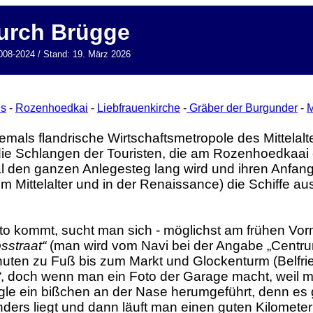
urch Brügge
008-2024 / Stand: 19. März 2026
us
-
Rozenhoedkai
-
Liebfrauenkirche
-
Gräber der Burgunder
-
M
mals flandrische Wirtschaftsmetropole des Mittelalter
 die Schlangen der Touristen, die am Rozenhoedkaai
l den ganzen Anlegesteg lang wird und ihren Anfan
im Mittelalter und in der Renaissance) die Schiffe a
 kommt, sucht man sich - möglichst am frühen Vorm
sstraat“
(man wird vom Navi bei der Angabe „Centrum“
ten zu Fuß bis zum Markt und Glockenturm (Belfried
“
, doch wenn man ein Foto der Garage macht, weil ma
gle ein bißchen an der Nase herumgeführt, denn es 
rs liegt und dann läuft man einen guten Kilometer la