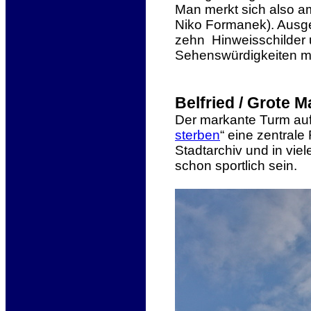
Man merkt sich also 
Niko Formanek).
Ausge
zehn Hinweisschilder 
Sehenswürdigkeiten m
Belfried / Grote M
Der markante Turm auf
sterben
“ eine zentrale 
Stadtarchiv
und in viel
schon sportlich sein.