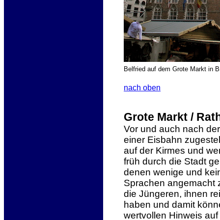
Belfried auf dem Grote Markt in 
nach oben
Grote Markt / Rat
Vor und auch nach der
einer Eisbahn zugestel
auf der Kirmes und we
früh durch die Stadt g
denen wenige und keine
Sprachen angemacht zu
die Jüngeren, ihnen re
haben und damit könne
wertvollen Hinweis au