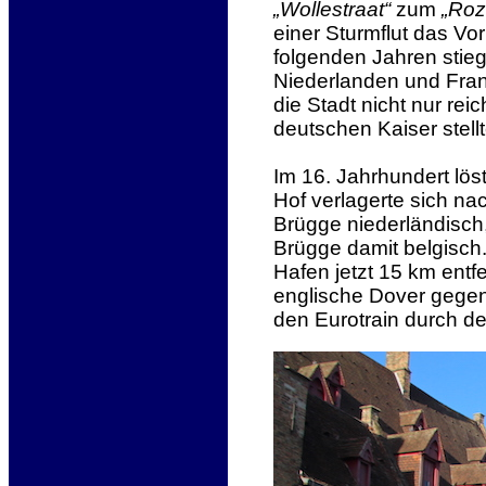
„Wollestraat“
zum
„Roz
einer Sturmflut das Vo
folgenden Jahren stieg
Niederlanden und Fran
die Stadt nicht nur re
deutschen Kaiser stell
Im 16. Jahrhundert lös
Hof verlagerte sich na
Brügge niederländisch
Brügge damit belgisch.
Hafen jetzt 15 km entf
englische Dover gegen
den Eurotrain durch d