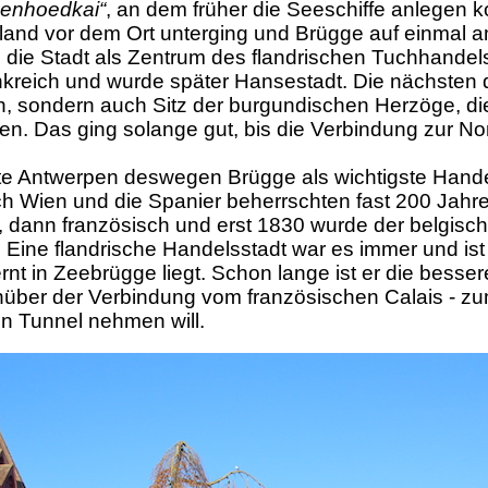
enhoedkai“
, an dem früher die Seeschiffe anlegen k
rland vor dem Ort unterging und Brügge auf einmal a
 die Stadt als Zentrum des flandrischen Tuchhandels
kreich und wurde später Hansestadt. Die nächsten 
ich, sondern auch Sitz der burgundischen Herzöge, di
ten. Das ging solange gut, bis die Verbindung zur No
te
Antwerpen deswegen
Brügge als wichtigste Hand
ch Wien und die Spanier beherrschten fast 200 Jahr
, dann französisch und erst 1830 wurde der belgisc
 Eine flandrische Handelsstadt war es immer und is
ernt
in Zeebrügge
liegt. Schon lange ist er die besse
über der Verbindung vom französischen Calais - zu
en Tunnel nehmen will.