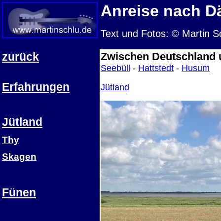
Anreise nach 
Text und Fotos: © Martin S
zurück
Zwischen Deutschland
Seebüll
-
Hattstedt
-
Husum
Erfahrungen
Jütland
Jütland
Thy
Skagen
Fünen