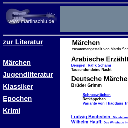
zur Literatur
Märchen
zusammengestellt von Martin Sch
Arabische Erzählt
Märchen
Beispiel: Rafik Schami
Tausendundeine Nacht
Jugendliteratur
Deutsche Märche
Klassiker
Brüder Grimm
Schneewittchen
Epochen
Rotkäppchen
Variante von Thaddäus Tr
Krimi
Ludwig Bechstein:
Die siebe
Wilhelm Hauff:
Das Wirtshaus im