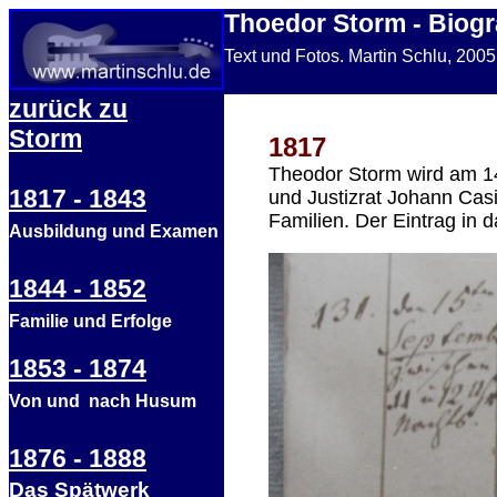
Thoedor Storm - Biogr
Text und Fotos. Martin Schlu, 200
zurück zu
Storm
1817
Theodor Storm wird am 1
1817 - 1843
und Justizrat Johann Cas
Familien. Der Eintrag in d
Ausbildung und Examen
1844 - 1852
Familie und Erfolge
1853 - 1874
Von und nach Husum
1876 - 1888
Das Spätwerk