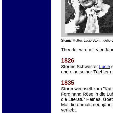
Storms Mutter, Lucie Storm, gebo
Theodor wird mit vier Ja
1826
Storms Schwester
Lucie
s
und eine seiner Töchter 
1835
Storm wechselt zum "Kath
Ferdinand Röse in die Lü
die Literatur Heines, Goe
Mal die damals neunjährig
verliebt.