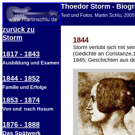
Thoedor Storm - Biogr
Text und Fotos. Martin Schlu, 200
zurück zu
Storm
1844
Storm verlobt sich mit se
1817 - 1843
(Gedichte an Constanze,18
1845; Geschichten aus de
Ausbildung und Examen
1844 - 1852
Familie und Erfolge
1853 - 1874
Von und nach Husum
1876 - 1888
Das Spätwerk