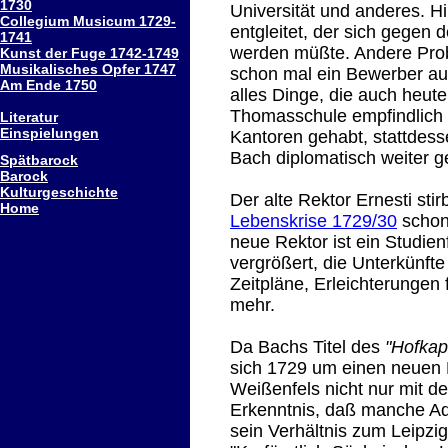
1730
Universität und anderes. 
Collegium Musicum 1729-
entgleitet, der sich gegen
1741
werden müßte. Andere Probl
Kunst der Fuge 1742-1749
Musikalisches Opfer 1747
schon mal ein Bewerber auf
Am Ende 1750
alles Dinge, die auch heute
Thomasschule empfindlich s
Literatur
Einspielungen
Kantoren gehabt, stattdess
Bach diplomatisch weiter g
Spätbarock
Barock
Kulturgeschichte
Der alte Rektor Ernesti sti
Home
Lebenskrise 1729/30
schon
neue Rektor ist ein Studie
vergrößert, die Unterkünft
Zeitpläne, Erleichterungen 
mehr.
Da Bachs Titel des
"Hofkap
sich 1729 um einen neuen
Weißenfels nicht nur mit de
Erkenntnis, daß manche Ade
sein Verhältnis zum Leipzig