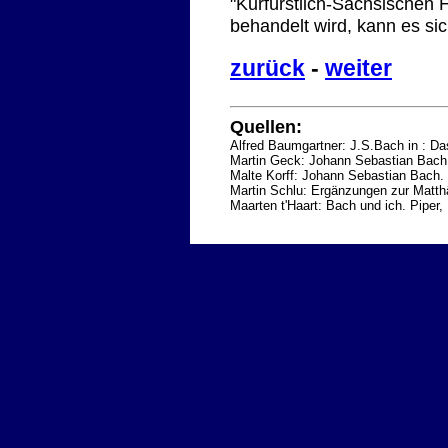
"Kurfürstlich-Sächsischen 
behandelt wird, kann es sic
zurück
-
weiter
Quellen:
Alfred Baumgartner: J.S.Bach in : D
Martin Geck: Johann Sebastian Bach
Malte Korff: Johann Sebastian Bach. 
Martin Schlu: Ergänzungen zur Matth
Maarten t'Haart: Bach und ich. Pipe