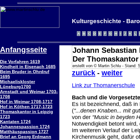
Kulturgeschichte - Baro
Anfangsseite
Johann Sebastian
Der Thomaskantor 
Die Vorfahren 1619
erstellt von © Martin Schlu - Stand:
Kindheit in Eisenach 1685
zurück
-
weiter
Beim Bruder in Ohrdruf
1695
Michaeliskloster
Link zur Thomanerschule
Lüneburg1700
Arnstadt und Weimar 1703-
1708
Bach und die Vorgesetzt
Hof in Weimar 1708-1717
Es ist bezeichnend, daß in 
Hof in Köthen 1717-1723
(
"...denen Knaben... mit gu
Thomaskantor in Leipzig
1723
von der
"Music in beyden H
Kantaten 1724
Notwendigkeit betont wird
Johannespassion 1724
Im weiteren Verlauf der Le
Matthäuspassion 1727
Kirchenmusik geht, dafür o
Brief an Georg Erdmann