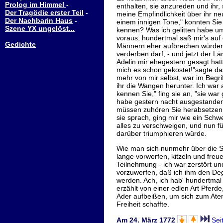
Prolog im Himmel
-
enthalten, sie anzureden und ihr,
Der Tragödie erster Teil
-
meine Empfindlichkeit über ihr ne
Der Nachbarin Haus
-
einem innigen Tone," konnten Sie
Szene YX ungelöst...
kennen? Was ich gelitten habe um 
voraus, hundertmal saß mir's auf 
Gedichte
Männern eher aufbrechen würden, a
verderben darf, - und jetzt der Lä
Adelin mir ehegestern gesagt hatt
mich es schon gekostet!"sagte da
mehr von mir selbst, war im Begriff
ihr die Wangen herunter. Ich war 
kennen Sie," fing sie an, "sie wa
habe gestern nacht ausgestanden
müssen zuhören Sie herabsetzen, 
sie sprach, ging mir wie ein Schw
alles zu verschweigen, und nun f
darüber triumphieren würde.
Wie man sich nunmehr über die S
lange vorwerfen, kitzeln und freu
Teilnehmung - ich war zerstört und
vorzuwerfen, daß ich ihm den Deg
werden. Ach, ich hab' hundertma
erzählt von einer edlen Art Pferde,
Ader aufbeißen, um sich zum Atem 
Freiheit schaffte.
Am 24. März 1772
Sei