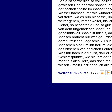
Seele ist schwerlich so voll heili
gewissen Hof; das war sonst auc
der flachen Steine im Wasser her
Wasser nachsah, mit wie wunderba
vorstellte, wo es nun hinflösse, 
weiter gehen, immer weiter, bis i
Lieber, so beschränkt und so glück
von dem ungemeßnen Meer und von 
geheimnisvoll. Was hilft mich's, 
Mensch braucht nur wenige Erdsch
dem fürstlichen Jagdschloß. Es lä
Menschen sind um ihn herum, die 
das Ansehen von ehrlichen Leuten
Was mir noch leid tut, ist, daß e
Gesichtspunkte, wie sie ihm der 
mehr als dies Herz, das doch mein
wissen - mein Herz habe ich allein
weiter zum 25. Mai 1772