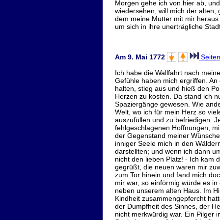
Morgen gehe ich von hier ab, und
wiedersehen, will mich der alten,
dem meine Mutter mit mir heraus f
um sich in ihre unerträgliche Sta
Am 9. Mai 1772
Seite
Ich habe die Wallfahrt nach meine
Gefühle haben mich ergriffen. An d
halten, stieg aus und hieß den Po
Herzen zu kosten. Da stand ich n
Spaziergänge gewesen. Wie anders
Welt, wo ich für mein Herz so vi
auszufüllen und zu befriedigen. J
fehlgeschlagenen Hoffnungen, mit 
der Gegenstand meiner Wünsche g
inniger Seele mich in den Wälder
darstellten; und wenn ich dann u
nicht den lieben Platz! - Ich kam
gegrüßt, die neuen waren mir zuw
zum Tor hinein und fand mich doch
mir war, so einförmig würde es i
neben unserem alten Haus. Im Hin
Kindheit zusammengepfercht hatte
der Dumpfheit des Sinnes, der Her
nicht merkwürdig war. Ein Pilger i