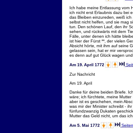
Ich habe meine Entlassung vom Hof
ich nicht erst Erlaubnis dazu bei
das Bleiben einzureden, weiß ich 
selbst nicht helfen, und sie mag s
tun. Den schönen Lauf, den ihr 
sehen, und rückwärts mit dem Tier
Fälle, unter denen ich hätte blei
ist hier der Fürst **, der vielen
Absicht hörte, mit ihm auf seine 
gelassen sein, hat er mir verspro
es denn auf gut Glück wagen und
Am 19. April 1772
Sei
Zur Nachricht
Am 19. April
Danke für deine beiden Briefe. Ich
wäre; ich fürchtete, meine Mutt
aber ist es geschehen, mein Absc
was mir der Minister schreibt - 
fünfundzwanzig Dukaten geschickt
Mutter das Geld nicht, um das ich
Am 5. Mai 1772
Seite