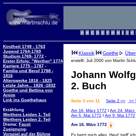
Kindheit 1749 - 1763
Jugend 1764-1769
Klassik
Goethe
Übers
Studium 1769- 1772
-
erstellt: Juli 2000 von Martin Schl
Erster Erfolg: "Werther" 1774
Karriere 1775 - 1787
-
Familie und Beruf 1788 -
Johann Wolfg
1816
Alterswerke 1816 - 1825
2. Buch
Letzte Jahre... 1826 -1832
Goethe und Bettina von
Arnim
Link ins Goethehaus
Seite 3 von 11
Seite 2 <<
>> 
Erzählung
Am 16. März 1772
I
Am 24. März
Werthers Leiden 1. Teil
Am 5. Mai 1772
I
Am 9. Mai 1772
Werthers Leiden 2. Teil
Drama:
Faust
Am 16. März 1772
Zueignung
-
Vorspiel auf der Bühne
Es hetzt mich alles. Heut' treff' ic