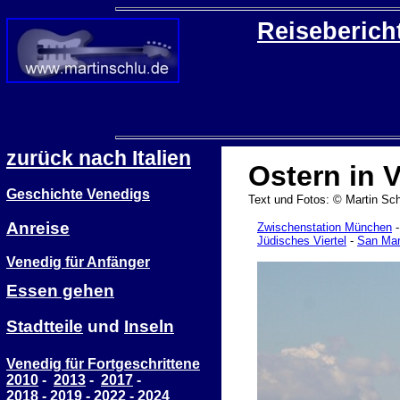
Reiseberich
zurück nach Italien
Ostern in 
Geschichte Venedigs
Text und Fotos: © Martin Sch
Anreise
Zwischenstation München
Jüdisches Viertel
-
San Ma
Venedig für Anfänger
Essen gehen
Stadtteile
und
Inseln
Venedig für Fortgeschrittene
2010
-
2013
-
2017
-
2018
-
2019
-
2022
-
2024