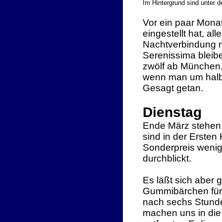
Im Hintergrund sind unter 
Vor ein paar Mona
eingestellt hat, a
Nachtverbindung n
Serenissima bleib
zwölf ab München, 
wenn man um halb 
Gesagt getan.
Dienstag
Ende März stehen 
sind in der Ersten
Sonderpreis wenige
durchblickt.
Es läßt sich aber 
Gummibärchen für 
nach sechs Stun
machen uns in die 