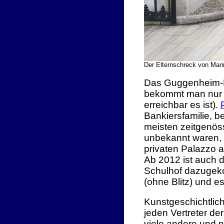
Der Elternschreck von Mari
Das Guggenheim-Mu
bekommt man nur 
erreichbar es ist).
Bankiersfamilie, b
meisten zeitgenöss
unbekannt waren, 
privaten Palazzo a
Ab 2012 ist auch 
Schulhof dazugeko
(ohne Blitz) und es
Kunstgeschichtlic
jeden Vertreter de
viele andere und n