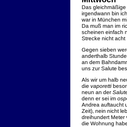
Das gleichmäßige
irgendwann bin ich
war in München mit
Da muß man im ric
scheinen einfach n
Strecke nicht acht
Gegen sieben wer
anderthalb Stunden
an dem Bahndamm si
uns zur Salute best
Als wir um halb ne
die
vaporetti
besorg
neun an der
Salut
denn er sei im
osp
Andrea auftaucht 
Zeit), nein nicht 
dreihundert Meter 
die Wohnung habe 