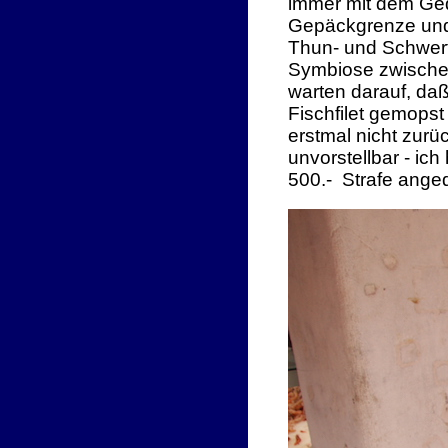
immer mit dem Ged
Gepäckgrenze und 
Thun- und Schwertf
Symbiose zwischen
warten darauf, da
Fischfilet gemopst
erstmal nicht zurü
unvorstellbar - i
500.- Strafe anged