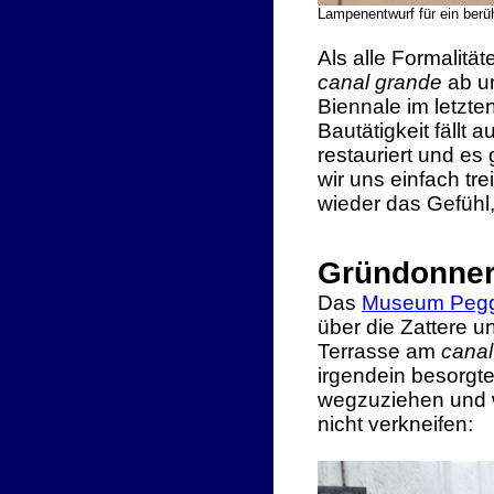
Lampenentwurf für ein ber
Als alle Formalität
canal grande
ab un
Biennale im letzt
Bautätigkeit fällt 
restauriert und es
wir uns einfach t
wieder das Gefühl
Gründonner
Das
Museum Peg
über die Zattere u
Terrasse am
canal
irgendein besorgte
wegzuziehen und w
nicht verkneifen: