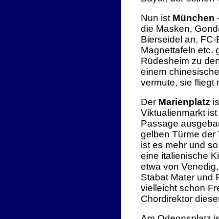
Nun ist
München
-
die Masken, Gondel
Bierseidel an, FC-
Magnettafeln etc. 
Rüdesheim zu denk
einem chinesische
vermute, sie flieg
Der
Marienplatz
is
Viktualienmarkt is
Passage ausgebaut
gelben Türme der
ist es mehr und so
eine italienische 
etwa von Venedig, 
Stabat Mater und P
vielleicht schon Fr
Chordirektor diese
Am Odeonsplatz is