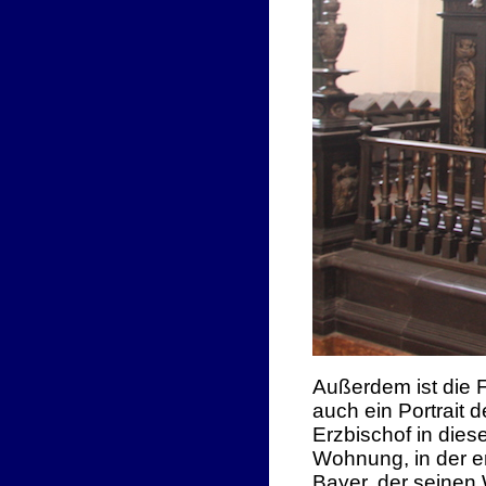
Außerdem ist die 
auch ein Portrait 
Erzbischof in dies
Wohnung, in der er
Bayer, der seinen