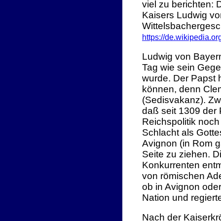
viel zu berichten:
Kaisers Ludwig vo
Wittelsbachergesc
https://de.wikipedia.o
Ludwig von Bayern
Tag wie sein Gegen
wurde. Der Papst h
können, denn Clem
(Sedisvakanz). Zw
daß seit 1309 der 
Reichspolitik noc
Schlacht als Gotte
Avignon (in Rom g
Seite zu ziehen. D
Konkurrenten entma
von römischen Ade
ob in Avignon ode
Nation und regier
Nach der Kaiserkr