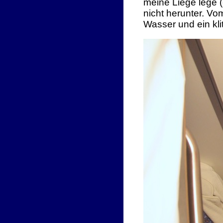
meine Liege lege (
nicht herunter. Vo
Wasser und ein klit