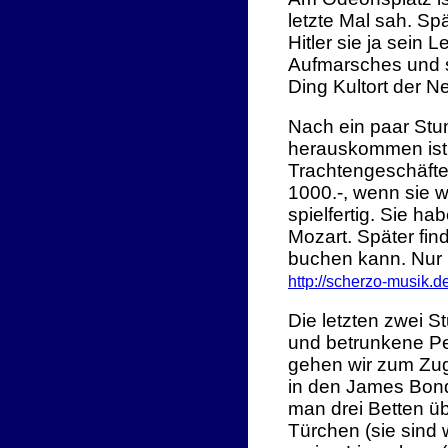
letzte Mal sah. S
Hitler sie ja sein 
Aufmarsches und s
Ding Kultort der N
Nach ein paar Stun
herauskommen ist 
Trachtengeschäfte 
1000.-, wenn sie w
spielfertig. Sie h
Mozart. Später find
buchen kann. Nur 
http://scherzo-musik.
Die letzten zwei 
und betrunkene Pe
gehen wir zum Zu
in den James Bond-
man drei Betten ü
Türchen (sie sind 