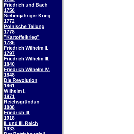
Friedrich und Bach
1756
Siebenjähriger Krieg
1772
Polnische Teilung
1778
"Kartoffelkrieg"
1786
Friedrich Wilhelm II.
1797
Friedrich Wilhelm III.
1840
Friedrich Wilhelm IV.
1848
Die Revolution
1861
Wilhelm I.
1871
Reichsgründun
1888
Friedrich III.
1918
II. und III. Reich
1933