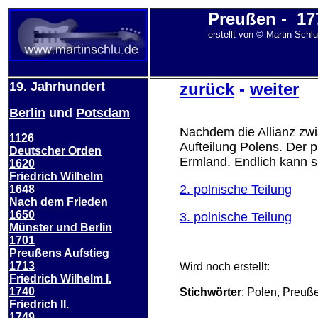
Preußen -
17
erstellt von © Martin Schl
19. Jahrhundert
zurück
-
weiter
Berlin
und
Potsdam
Nachdem die Allianz zwi
1126
Aufteilung Polens. Der p
Deutscher Orden
Ermland. Endlich kann si
1620
Friedrich Wilhelm
2. polnische Teilung
1648
Nach dem Frieden
1650
3. polnische Teilung
Münster und Berlin
1701
Preußens Aufstieg
1713
Wird noch erstellt:
Friedrich Wilhelm I.
1740
Stichwörter
: Polen, Preuß
Friedrich II.
1749